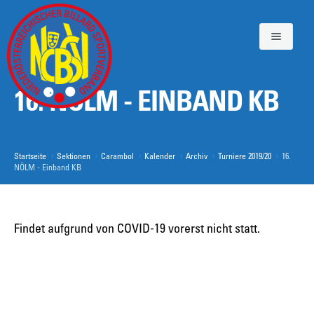
16. NÖLM - EINBAND KB
S
NÖBSV
e
k
SEKTIONEN
t
Startseite
Sektionen
Carambol
Kalender
Archiv
Turniere 2019/20
16.
i
KONTAKT
NÖLM - Einband KB
o
n
e
Findet aufgrund von COVID-19 vorerst nicht statt.
n