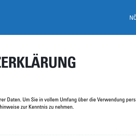
S
e
k
t
N
i
o
n
e
n
ZERKLÄRUNG
hrer Daten. Um Sie in vollem Umfang über die Verwendung per
zhinweise zur Kenntnis zu nehmen.