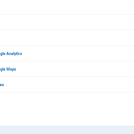
gle Analytics
ogle Maps
meo