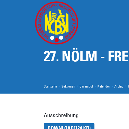
NÖBSV
27. NÖLM - FR
SEKTIONEN
KONTAKT
Startseite
Sektionen
Carambol
Kalender
Archiv
T
Ausschreibung
DOWNLOAD
(124 KB)