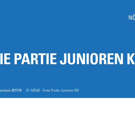
S
e
k
t
N
i
o
n
e
n
EIE PARTIE JUNIOREN 
urniere 2017/18
27. NÖLM - Freie Partie Junioren KB